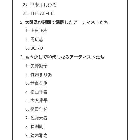
甲斐よしひろ
THE ALFEE
大阪及び関西で活躍したアーティストたち
上田正樹
円広志
BORO
もう少しで60代になるアーティストたち
矢野顕子
竹内まりあ
世良公則
松山千春
大友康平
桑田佳祐
佐野元春
長渕剛
鈴木雅之