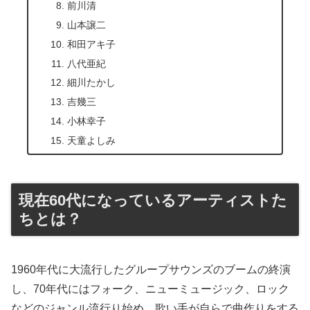
前川清
山本譲二
和田アキ子
八代亜紀
細川たかし
吉幾三
小林幸子
天童よしみ
現在60代になっているアーティストた
ちとは？
1960年代に大流行したグループサウンズのブームの終演
し、70年代にはフォーク、ニューミュージック、ロック
などのジャンル流行り始め、歌い手が自らで曲作りをする