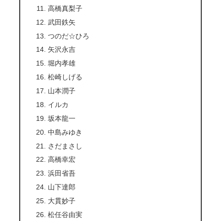
高橋真梨子
武田鉄矢
つのだ☆ひろ
矢沢永吉
堀内孝雄
松崎しげる
山本潤子
イルカ
坂本龍一
中島みゆき
さだまさし
高橋幸宏
浜田省吾
山下達郎
大貫妙子
松任谷由実