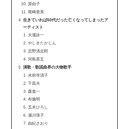
原由子
尾崎亜美
生きていれば60代だった亡くなってしまったア
ーティスト
大瀧詠一
やしきたかじん
忌野清志郎
河島英五
演歌・歌謡曲界の大物歌手
水前寺清子
千昌夫
森進一
布施明
五木ひろし
瀬川瑛子
由紀さおり