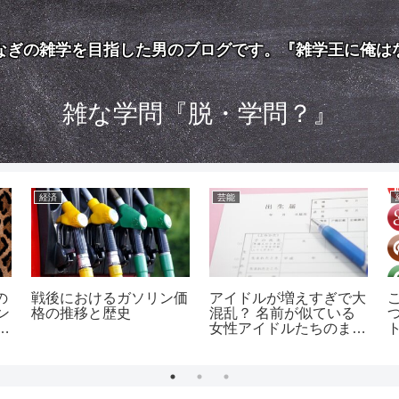
なぎの雑学を目指した男のブログです。『雑学王に俺は
雑な学問『脱・学問？』
経済
芸能
の
戦後におけるガソリン価
アイドルが増えすぎで大
ン
格の推移と歴史
混乱？ 名前が似ている
と
女性アイドルたちのまと
め