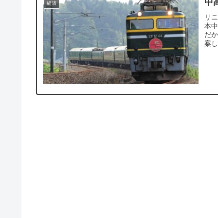
中
経済
リ
本
だ
案し