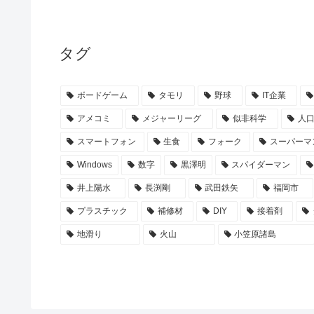
タグ
ボードゲーム
タモリ
野球
IT企業
アメコミ
メジャーリーグ
似非科学
人
スマートフォン
生食
フォーク
スーパーマ
Windows
数字
黒澤明
スパイダーマン
井上陽水
長渕剛
武田鉄矢
福岡市
プラスチック
補修材
DIY
接着剤
地滑り
火山
小笠原諸島