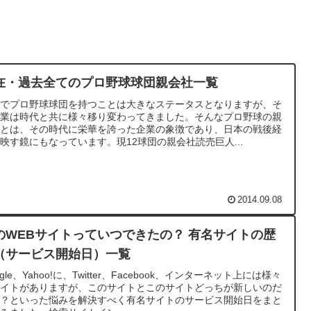
在・過去全てのプロ野球球団親会社一覧
本でプロ野球球団を持つことは大きなステータスとなりますが、そ
企業は時代と共に様々移り変わってきました。そんなプロ野球の親
社とは、その時代に栄華を誇った企業の象徴であり、日本の戦後経
映す鏡にもなっています。現12球団の親会社読売巨人...
2014.09.08
のWEBサイトっていつできたの？ 有名サイトの歴
（サービス開始日）一覧
ogle、Yahoo!に、Twitter、Facebook、インターネット上には様々
サイトがありますが、このサイトとこのサイトどっちが新しいのだ
う？といった悩みを解決すべく有名サイトのサービス開始日をまと