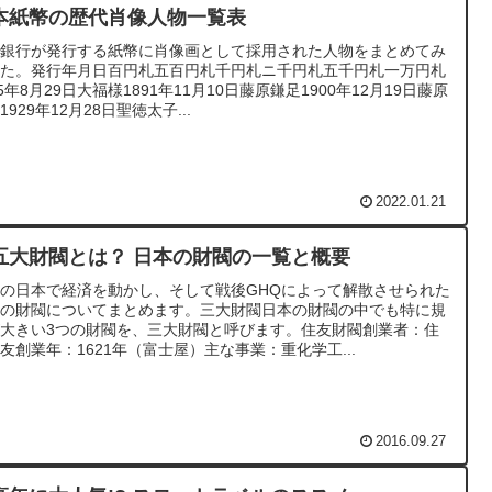
本紙幣の歴代肖像人物一覧表
本銀行が発行する紙幣に肖像画として採用された人物をまとめてみ
した。発行年月日百円札五百円札千円札ニ千円札五千円札一万円札
85年8月29日大福様1891年11月10日藤原鎌足1900年12月19日藤原
1929年12月28日聖徳太子...
2022.01.21
五大財閥とは？ 日本の財閥の一覧と概要
の日本で経済を動かし、そして戦後GHQによって解散させられた
本の財閥についてまとめます。三大財閥日本の財閥の中でも特に規
大きい3つの財閥を、三大財閥と呼びます。住友財閥創業者：住
友創業年：1621年（富士屋）主な事業：重化学工...
2016.09.27