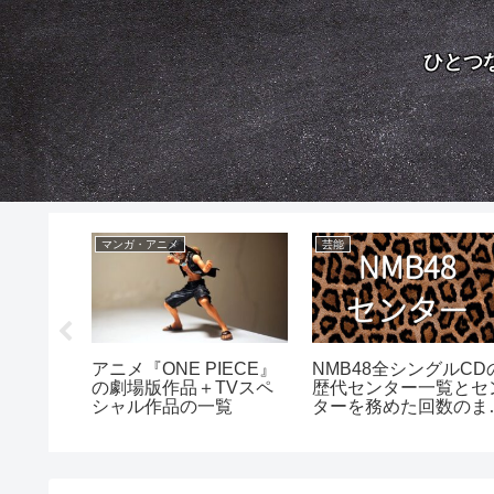
ひとつ
マンガ・アニメ
芸能
る『丼
アニメ『ONE PIECE』
NMB48全シングルCD
ランキン
の劇場版作品＋TVスペ
歴代センター一覧とセ
シャル作品の一覧
ターを務めた回数のま
め