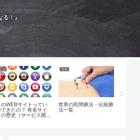
なる！』
経済
文化
芸能
このWEBサイトってい
世界の民間療法・伝統療
『いいと
つできたの？ 有名サイ
法一覧
ィナー
トの歴史（サービス開始
日）一覧