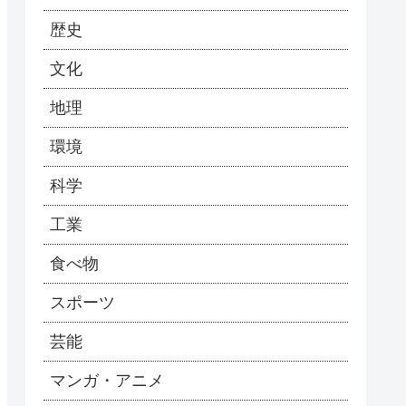
歴史
文化
地理
環境
科学
工業
食べ物
スポーツ
芸能
マンガ・アニメ