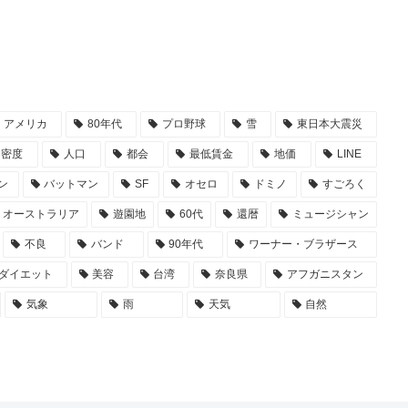
アメリカ
80年代
プロ野球
雪
東日本大震災
口密度
人口
都会
最低賃金
地価
LINE
ン
バットマン
SF
オセロ
ドミノ
すごろく
オーストラリア
遊園地
60代
還暦
ミュージシャン
不良
バンド
90年代
ワーナー・ブラザース
ダイエット
美容
台湾
奈良県
アフガニスタン
気象
雨
天気
自然