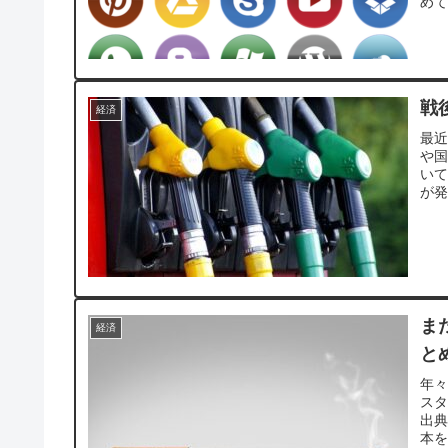
めて
戦
経済
最
や
いて
が発
ま
経済
と
年々
ス
出典
本を