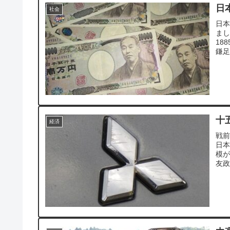
日
社会
日
ま
18
鎌足
十
経済
戦前
日
模が
友政