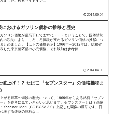
みました。検索サイトイン...
2014.09.04
後におけるガソリン価格の推移と歴史
近ガソリン価格が乱高下してますね・・・ということで、国際情勢
国内の税制により、ころころ値段が変わるガソリン価格の推移につ
まとめました。【以下の価格表示】1966年～2012年は、総務省
表した東京都区部の小売価格。それ以前は参考値...
2014.04.05
た値上げ！？ たばこ『セブンスター』の価格推移ま
め
上がる煙草の値段の歴史について、1969年からある銘柄『セブン
ター』を参考に見ていきたいと思います。セブンスターとは？画像
：Yoshinori Mori（CC BY-SA 3.0）上記した画像の煙草です。日
代表する煙草の銘柄な...