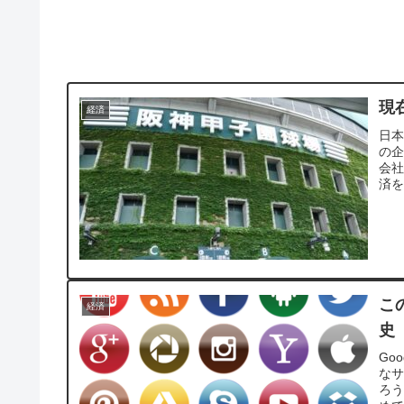
現
経済
日
の
会
済を
こ
経済
史
Go
な
ろ