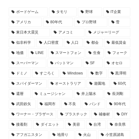
ボードゲーム
タモリ
野球
IT企業
アメリカ
80年代
プロ野球
雪
東日本大震災
アメコミ
メジャーリーグ
似非科学
人口密度
人口
都会
最低賃金
地価
LINE
スマートフォン
生食
フォーク
スーパーマン
バットマン
SF
オセロ
ドミノ
すごろく
Windows
数字
黒澤明
スパイダーマン
オーストラリア
遊園地
60代
還暦
ミュージシャン
井上陽水
長渕剛
武田鉄矢
福岡市
不良
バンド
90年代
ワーナー・ブラザース
プラスチック
補修材
DIY
接着剤
ダイエット
美容
台湾
奈良県
アフガニスタン
地滑り
火山
小笠原諸島