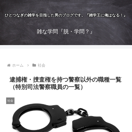
ひとつなぎの雑学を目指した男のブログです。『雑学王に俺はなる！』
雑な学問『脱・学問？』
ホーム
社会
逮捕権・捜査権を持つ警察以外の職種一覧
（特別司法警察職員の一覧）
社会