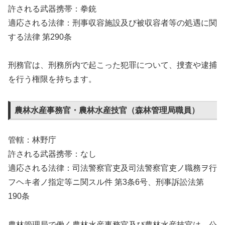
許される武器携帯：拳銃
適応される法律：刑事収容施設及び被収容者等の処遇に関
する法律 第290条
刑務官は、刑務所内で起こった犯罪について、捜査や逮捕
を行う権限を持ちます。
農林水産事務官・農林水産技官（森林管理局職員）
管轄：林野庁
許される武器携帯：なし
適応される法律：司法警察官吏及司法警察官吏ノ職務ヲ行
フヘキ者ノ指定等ニ関スル件 第3条6号、刑事訴訟法第
190条
農林管理局で働く農林水産事務官及び農林水産技官は、公