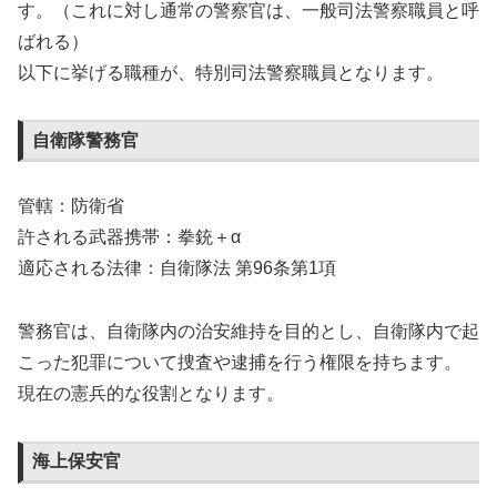
す。（これに対し通常の警察官は、一般司法警察職員と呼
ばれる）
以下に挙げる職種が、特別司法警察職員となります。
自衛隊警務官
管轄：防衛省
許される武器携帯：拳銃＋α
適応される法律：自衛隊法 第96条第1項
警務官は、自衛隊内の治安維持を目的とし、自衛隊内で起
こった犯罪について捜査や逮捕を行う権限を持ちます。
現在の憲兵的な役割となります。
海上保安官