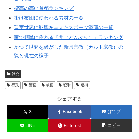
標高の高い首都ランキング
掛け布団に使われる素材の一覧
現実世界に影響を与えたスポーツ漫画の一覧
家で簡単に作れる『丼（どんぶり）』ランキング
かつて世間を騒がした新興宗教（カルト宗教）の一
覧と現在の様子
社会
行政
警察
検察
犯罪
逮捕
シェアする
X
Facebook
はてブ
LINE
Pinterest
コピー