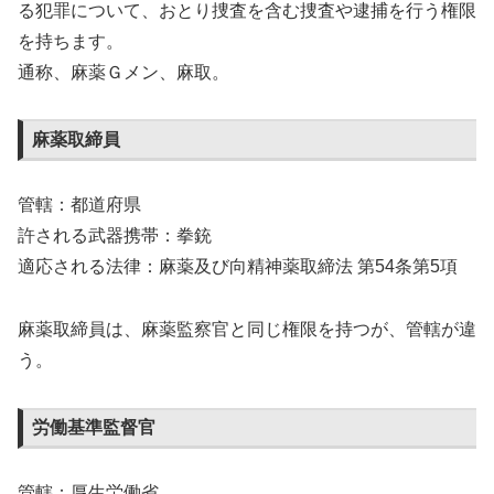
る犯罪について、おとり捜査を含む捜査や逮捕を行う権限
を持ちます。
通称、麻薬Ｇメン、麻取。
麻薬取締員
管轄：都道府県
許される武器携帯：拳銃
適応される法律：麻薬及び向精神薬取締法 第54条第5項
麻薬取締員は、麻薬監察官と同じ権限を持つが、管轄が違
う。
労働基準監督官
管轄：厚生労働省