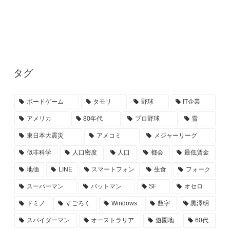
タグ
ボードゲーム
タモリ
野球
IT企業
アメリカ
80年代
プロ野球
雪
東日本大震災
アメコミ
メジャーリーグ
似非科学
人口密度
人口
都会
最低賃金
地価
LINE
スマートフォン
生食
フォーク
スーパーマン
バットマン
SF
オセロ
ドミノ
すごろく
Windows
数字
黒澤明
スパイダーマン
オーストラリア
遊園地
60代