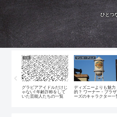
ひとつ
芸能
マンガ・アニメ
を持つ警
グラビアアイドルだけじ
ディズニーよりも魅力
覧（特別
ゃない! 年齢詐称をして
的？ ワーナー・ブラザ
一覧）
いた芸能人たちの一覧
ーズのキャラクター一