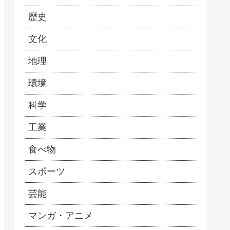
歴史
文化
地理
環境
科学
工業
食べ物
スポーツ
芸能
マンガ・アニメ