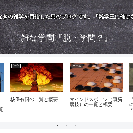
なぎの雑学を目指した男のブログです。『雑学王に俺は
雑な学問『脱・学問？』
社会
ゲーム
核保有国の一覧と概要
マインドスポーツ（頭脳
競技）の一覧と概要
覧