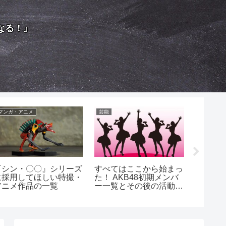
なる！』
マンガ・アニメ
芸能
地理
『シン・〇〇』シリーズ
すべてはここから始まっ
東日本
に採用してほしい特撮・
た！ AKB48初期メンバ
した日
アニメ作品の一覧
ー一覧とその後の活動ま
後気を
とめ