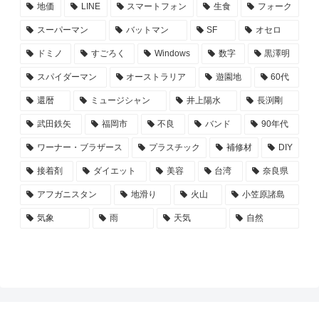
地価
LINE
スマートフォン
生食
フォーク
スーパーマン
バットマン
SF
オセロ
ドミノ
すごろく
Windows
数字
黒澤明
スパイダーマン
オーストラリア
遊園地
60代
還暦
ミュージシャン
井上陽水
長渕剛
武田鉄矢
福岡市
不良
バンド
90年代
ワーナー・ブラザース
プラスチック
補修材
DIY
接着剤
ダイエット
美容
台湾
奈良県
アフガニスタン
地滑り
火山
小笠原諸島
気象
雨
天気
自然