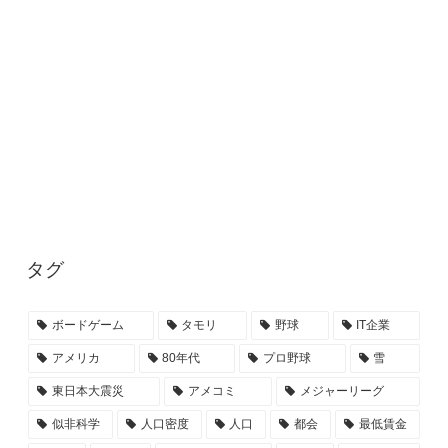
タグ
ボードゲーム
タモリ
野球
IT企業
アメリカ
80年代
プロ野球
雪
東日本大震災
アメコミ
メジャーリーグ
似非科学
人口密度
人口
都会
最低賃金